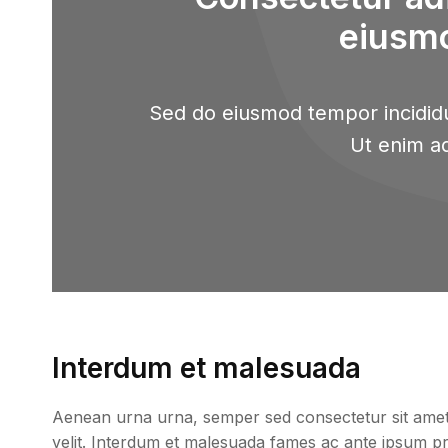
eiusm
Sed do eiusmod tempor incididu
Ut enim a
Interdum et malesuada
Aenean urna urna, semper sed consectetur sit amet, p
velit. Interdum et malesuada fames ac ante ipsum prim