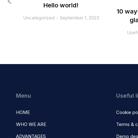
Hello world!
10 way
Uncategorized
September 1, 2023
gl
Usefu
Menu
Useful l
HOME
Cookie po
WHO WE ARE
Terms & c
ADVANTAGES
Demo des