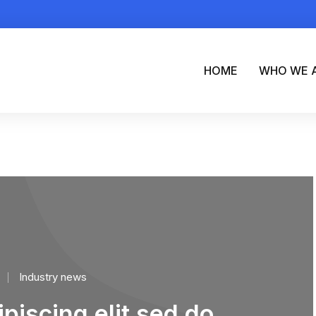
HOME
WHO WE 
Industry news
piscing elit sed do