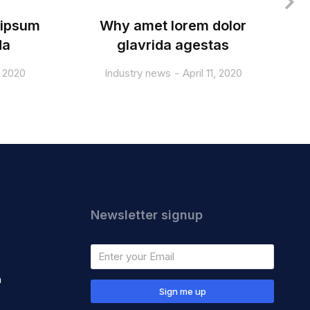
 ipsum
Why amet lorem dolor
T
da
glavrida agestas
, 2020
Industry news
April 11, 2020
Newsletter signup
m
Sign me up