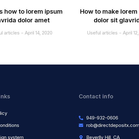
s how to lorem ipsum
How to make lorem
avrida dolor amet
dolor sit glavri
l articles
April 14, 2020
Useful articles
April 12
inks
Contact info
licy
949-932-0606
onditions
rob@directdepositx.co
ign system
Beverlly Hill, CA