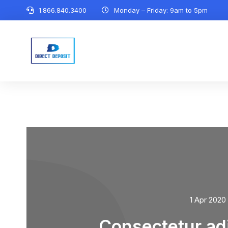
1.866.840.3400
Monday – Friday: 9am to 5pm
1 Apr 2020
Consectetur adi