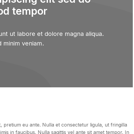
od tempor
nt ut labore et dolore magna aliqua.
d minim veniam.
retium eu ante. Nulla et consectetur ligula, ut fringilla
is in faucibus. Nulla sagittis vel ante sit amet tempor. In